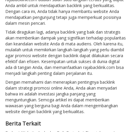
Anda ambil untuk mendapatkan backlink yang berkualitas.
Dengan cara ini, Anda tidak hanya membantu website Anda
mendapatkan pengunjung tetapi juga memperkuat posisinya
dalam mesin pencari.
Tidak diragukan lagi, adanya backlink yang baik dan strategis
akan memberikan dampak yang signifikan terhadap popularitas
dan keandalan website Anda di mata audiens. Oleh karena itu,
mulailah untuk memikirkan langkah-langkah yang perlu diambil
agar promosi website dengan backlink dapat dilakukan secara
efektif dan efisien. Kesempatan untuk sukses di dunia digital
ada di tangan Anda, dan memanfaatkan rajabacklink.com bisa
menjadi langkah penting dalam perjalanan itu.
Dengan memahami dan menerapkan pentingnya backlink
dalam strategi promosi online Anda, Anda akan menyadari
bahwa ini adalah investasi jangka panjang yang
menguntungkan. Semoga artikel ini dapat memberikan
wawasan yang berguna bagi Anda dalam mengembangkan
website dengan backlink yang berkualitas.
Berita Terkait