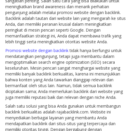
sangatlah penting. Salah satu cara yang bisa dilakukan untuk
meningkatkan brand awareness dan menarik perhatian
pengunjung adalah melalui promosi website dengan backlink.
Backlink adalah tautan dari website lain yang mengarah ke situs
Anda, dan memiliki peranan krusial dalam meningkatkan
peringkat di mesin pencari seperti Google. Dengan
memanfaatkan strategi ini, Anda dapat membawa trafik yang
lebih tinggi serta meningkatkan otoritas website Anda.
Promosi website dengan backlink
tidak hanya berfungsi untuk
mendatangkan pengunjung, tetapi juga membantu dalam
mengoptimalkan search engine optimization (SEO) secara
keseluruhan. Mesin pencari sangat menghargai website yang
memiliki banyak backlink berkualitas, karena ini menunjukkan
bahwa konten yang Anda tawarkan dianggap relevan dan
bermanfaat oleh situs lain. Namun, tidak semua backlink
diciptakan sama; Anda memerlukan backlink dari website yang
juga memiliki reputasi baik dan relevan dengan niche Anda.
Salah satu solusi yang bisa Anda gunakan untuk membangun
backlink berkualitas adalah rajabacklink.com. Website ini
menyediakan berbagai layanan yang membantu Anda
mendapatkan backlink dari situs-situs yang terpercaya dan
memiliki otoritas tinggi. Dengan bergabung dengan