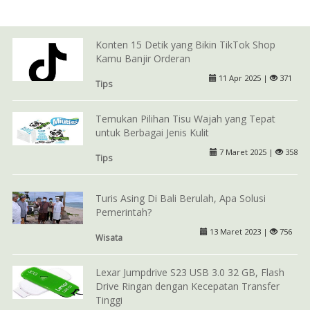
Konten 15 Detik yang Bikin TikTok Shop
Kamu Banjir Orderan
11 Apr 2025 |
371
Tips
Temukan Pilihan Tisu Wajah yang Tepat
untuk Berbagai Jenis Kulit
7 Maret 2025 |
358
Tips
Turis Asing Di Bali Berulah, Apa Solusi
Pemerintah?
13 Maret 2023 |
756
Wisata
Lexar Jumpdrive S23 USB 3.0 32 GB, Flash
Drive Ringan dengan Kecepatan Transfer
Tinggi