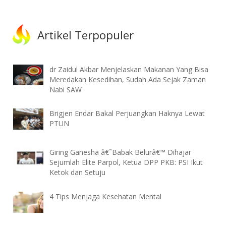
Artikel Terpopuler
dr Zaidul Akbar Menjelaskan Makanan Yang Bisa
Meredakan Kesedihan, Sudah Ada Sejak Zaman
Nabi SAW
Brigjen Endar Bakal Perjuangkan Haknya Lewat
PTUN
Giring Ganesha â€˜Babak Belurâ€™ Dihajar
Sejumlah Elite Parpol, Ketua DPP PKB: PSI Ikut
Ketok dan Setuju
4 Tips Menjaga Kesehatan Mental