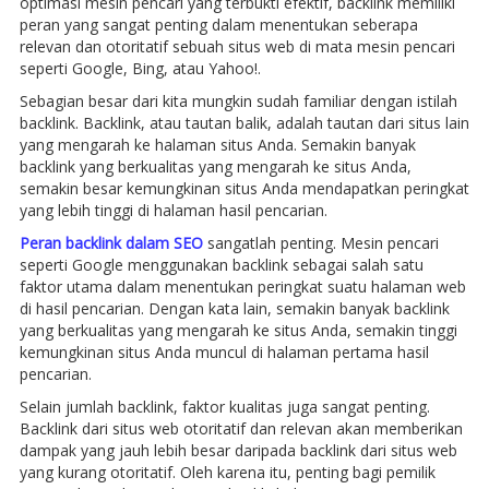
optimasi mesin pencari yang terbukti efektif, backlink memiliki
peran yang sangat penting dalam menentukan seberapa
relevan dan otoritatif sebuah situs web di mata mesin pencari
seperti Google, Bing, atau Yahoo!.
Sebagian besar dari kita mungkin sudah familiar dengan istilah
backlink. Backlink, atau tautan balik, adalah tautan dari situs lain
yang mengarah ke halaman situs Anda. Semakin banyak
backlink yang berkualitas yang mengarah ke situs Anda,
semakin besar kemungkinan situs Anda mendapatkan peringkat
yang lebih tinggi di halaman hasil pencarian.
Peran backlink dalam SEO
sangatlah penting. Mesin pencari
seperti Google menggunakan backlink sebagai salah satu
faktor utama dalam menentukan peringkat suatu halaman web
di hasil pencarian. Dengan kata lain, semakin banyak backlink
yang berkualitas yang mengarah ke situs Anda, semakin tinggi
kemungkinan situs Anda muncul di halaman pertama hasil
pencarian.
Selain jumlah backlink, faktor kualitas juga sangat penting.
Backlink dari situs web otoritatif dan relevan akan memberikan
dampak yang jauh lebih besar daripada backlink dari situs web
yang kurang otoritatif. Oleh karena itu, penting bagi pemilik