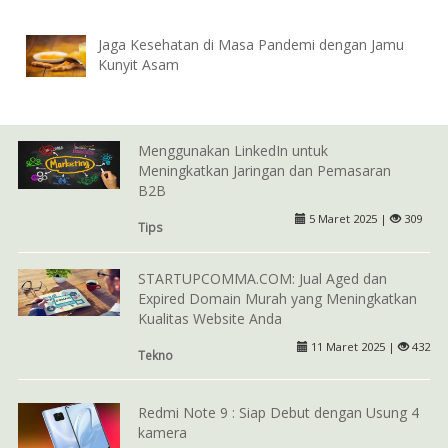
Jaga Kesehatan di Masa Pandemi dengan Jamu
Kunyit Asam
Menggunakan LinkedIn untuk
Meningkatkan Jaringan dan Pemasaran
B2B
5 Maret 2025 |
309
Tips
STARTUPCOMMA.COM: Jual Aged dan
Expired Domain Murah yang Meningkatkan
Kualitas Website Anda
11 Maret 2025 |
432
Tekno
Redmi Note 9 : Siap Debut dengan Usung 4
kamera