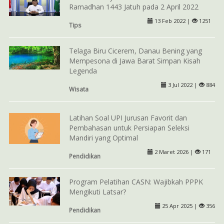
Ramadhan 1443 Jatuh pada 2 April 2022
13 Feb 2022 |
1251
Tips
Telaga Biru Cicerem, Danau Bening yang
Mempesona di Jawa Barat Simpan Kisah
Legenda
3 Jul 2022 |
884
Wisata
Latihan Soal UPI Jurusan Favorit dan
Pembahasan untuk Persiapan Seleksi
Mandiri yang Optimal
2 Maret 2026 |
171
Pendidikan
Program Pelatihan CASN: Wajibkah PPPK
Mengikuti Latsar?
25 Apr 2025 |
356
Pendidikan