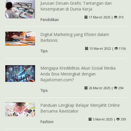
Jurusan Desain Grafis: Tantangan dan
Kesempatan di Dunia Kerja
17 Maret 2025 |
319
Pendidikan
Digital Marketing yang Efisien dalam
Berbisnis
15 Maret 2022 |
1156
Tips
Mengapa Kredibilitas Akun Sosial Media
Anda Bisa Meningkat dengan
RajaKomen.com?
26 Maret 2025 |
294
Tips
Panduan Lengkap Belajar Menjahit Online
Bersama Ravistailor
5 Maret 2025 |
339
Fashion