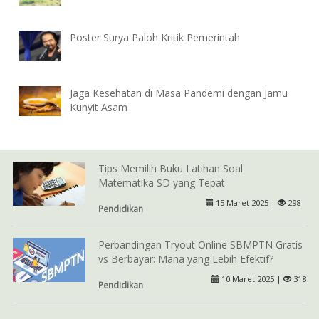
Poster Surya Paloh Kritik Pemerintah
Jaga Kesehatan di Masa Pandemi dengan Jamu
Kunyit Asam
Tips Memilih Buku Latihan Soal
Matematika SD yang Tepat
15 Maret 2025 |
298
Pendidikan
Perbandingan Tryout Online SBMPTN Gratis
vs Berbayar: Mana yang Lebih Efektif?
10 Maret 2025 |
318
Pendidikan