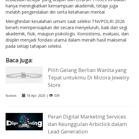
hanya meningkatkan kemampuan akademik, tetapi juga
melatih pengendalian diri serta ketahanan mental.
Menghindari kesalahan umum saat seleksi TNI/POLRI 2026
berarti mempersiapkan diri secara menyeluruh, baik dari segi
akademik, fisik, maupun psikologis. Konsistensi, evaluasi, dan
disiplin menjadi fondasi utama dalam meraih hasil maksimal
pada setiap tahapan seleksi.
Baca Juga:
Pilih Gelang Berlian Wanita yang
Tepat untukmu Di Mizora Jewelry
Store
14 Apr 2025 |
339
Fashion
Peran Digital Marketing Services
dan Keunggulan Arbiclick dalam
Lead Generation