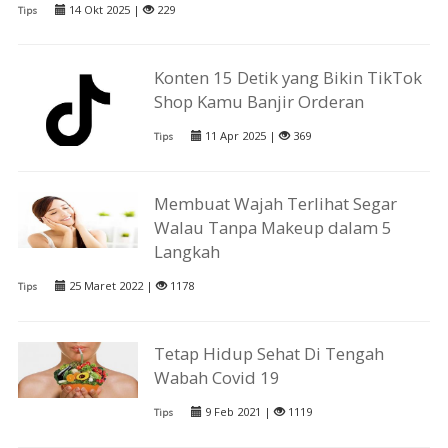
14 Okt 2025 |
229
Tips
Konten 15 Detik yang Bikin TikTok
Shop Kamu Banjir Orderan
11 Apr 2025 |
369
Tips
Membuat Wajah Terlihat Segar
Walau Tanpa Makeup dalam 5
Langkah
25 Maret 2022 |
1178
Tips
Tetap Hidup Sehat Di Tengah
Wabah Covid 19
9 Feb 2021 |
1119
Tips