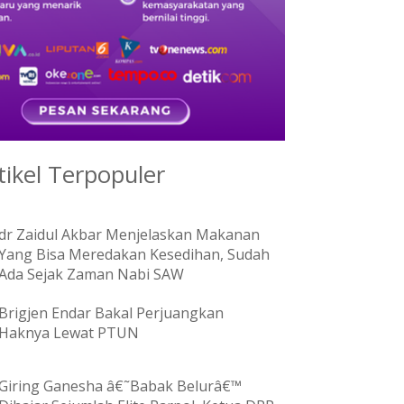
tikel Terpopuler
dr Zaidul Akbar Menjelaskan Makanan
Yang Bisa Meredakan Kesedihan, Sudah
Ada Sejak Zaman Nabi SAW
Brigjen Endar Bakal Perjuangkan
Haknya Lewat PTUN
Giring Ganesha â€˜Babak Belurâ€™