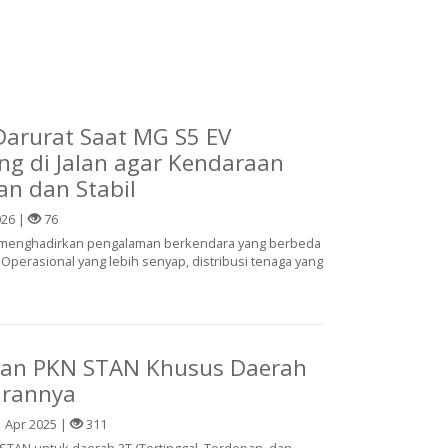
arurat Saat MG S5 EV
ng di Jalan agar Kendaraan
n dan Stabil
026 |
76
k menghadirkan pengalaman berkendara yang berbeda
perasional yang lebih senyap, distribusi tenaga yang
ran PKN STAN Khusus Daerah
turannya
 Apr 2025 |
311