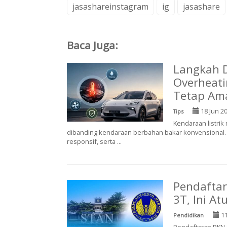
jasashareinstagram
ig
jasashare
Baca Juga:
Langkah D
Overheati
Tetap Ama
18 Jun 2
Tips
Kendaraan listri
dibanding kendaraan berbahan bakar konvensional. O
responsif, serta ...
Pendafta
3T, Ini A
11
Pendidikan