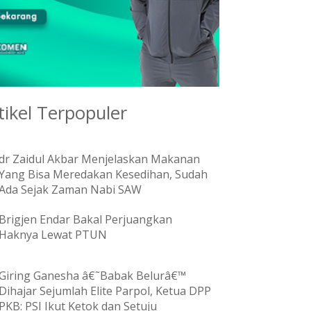
tikel Terpopuler
dr Zaidul Akbar Menjelaskan Makanan
Yang Bisa Meredakan Kesedihan, Sudah
Ada Sejak Zaman Nabi SAW
Brigjen Endar Bakal Perjuangkan
Haknya Lewat PTUN
Giring Ganesha â€˜Babak Belurâ€™
Dihajar Sejumlah Elite Parpol, Ketua DPP
PKB: PSI Ikut Ketok dan Setuju