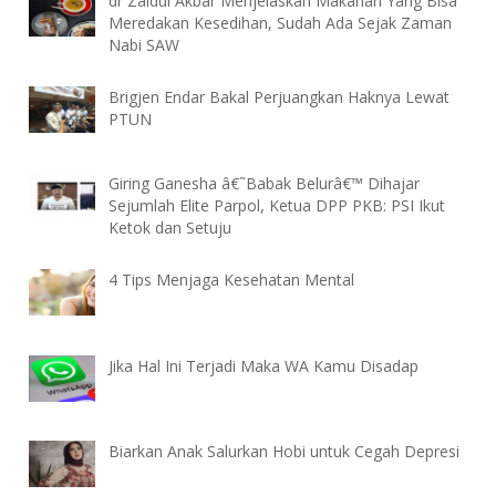
dr Zaidul Akbar Menjelaskan Makanan Yang Bisa
Meredakan Kesedihan, Sudah Ada Sejak Zaman
Nabi SAW
Brigjen Endar Bakal Perjuangkan Haknya Lewat
PTUN
Giring Ganesha â€˜Babak Belurâ€™ Dihajar
Sejumlah Elite Parpol, Ketua DPP PKB: PSI Ikut
Ketok dan Setuju
4 Tips Menjaga Kesehatan Mental
Jika Hal Ini Terjadi Maka WA Kamu Disadap
Biarkan Anak Salurkan Hobi untuk Cegah Depresi