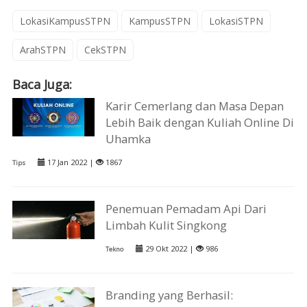
LokasiKampusSTPN
KampusSTPN
LokasiSTPN
ArahSTPN
CekSTPN
Baca Juga:
Karir Cemerlang dan Masa Depan
Lebih Baik dengan Kuliah Online Di
Uhamka
17 Jan 2022 |
1867
Tips
Penemuan Pemadam Api Dari
Limbah Kulit Singkong
29 Okt 2022 |
986
Tekno
Branding yang Berhasil: