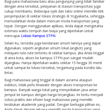
Bagi para mahasiswa baru atau pengunjung yang tidak familiar
dengan area tersebut, pelayanan di stasiun transportasi juga
cukup membantu. Beberapa ojek dan taksi online memiliki titik
penjemputan di sekitar lokasi strategis di Yogyakarta, sehingga
memudahkan Anda dalam mencari moda transportasi yang
tepat. Dengan menggunakan aplikasi, Anda dapat mengetahui
estimasi waktu tempuh dan biaya yang diperlukan untuk
mencapai
Lokasi Kampus STPN
.
Selain itu, tersedia juga kendaraan umum lainnya yang dapat
digunakan, seperti angkutan umum lokal (angkot) yang
melayani rute-rute tertentu di sekitar kampus. Jika Anda tinggal
di area kota, akses ke kampus STPN pun sangat mudah
dijangkau. Hanya diperlukan waktu sekitar 15 hingga 30 menit
untuk sampai ke lokasi tersebut, tergantung pada kondisi lalu
lintas.
Bagi mahasiswa yang tinggal di dalam asrama ataupun
indekos, tidak perlu khawatir dengan akses transportasi ke
kampus. Banyak warga lokal yang menyediakan jasa antar
jemput ke kampus dengan harga terjangkau. Ini tentu menjadi
solusi praktis dan efisien bagi mahasiswa yang memiliki
kesibukan akademik yang padat. Dengan berbagai pilihan ini,
Anda dapat dengan leluasa memilih moda transportasi yang