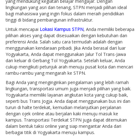
yang mendukung kegiatan belajar mengajar. Dengan
lingkungan yang asri dan tenang, STPN menjadi pilihan ideal
bagi mahasiswa yang ingin fokus dalam meraih pendidikan
tinggi di bidang pembangunan infrastruktur.
Untuk mencapai
Lokasi Kampus STPN
, Anda memiliki beberapa
pilihan akses yang dapat disesuaikan dengan kebutuhan dan
preferensi Anda. Salah satu cara termudah adalah dengan
menggunakan kendaraan pribadi. Jika Anda berasal dari luar
Yogyakarta, Anda dapat menggunakan Jalur Tol Trans-Jawa
dan keluar di Gerbang Tol Yogyakarta. Setelah keluar, Anda
cukup mengikuti petunjuk arah menuju pusat kota dan mencari
rambu-rambu yang mengarah ke STPN.
Bagi Anda yang menginginkan pengalaman yang lebih ramah
lingkungan, transportasi umum juga menjadi pilihan yang baik.
Yogyakarta memiliki layanan angkutan kota yang cukup baik,
seperti bus Trans Jogja. Anda dapat menggunakan bus ini dan
turun di halte terdekat, kemudian melanjutkan perjalanan
dengan ojek online atau berjalan kaki menuju masuk ke
kampus. Transportasi Terdekat STPN juga dapat ditemukan
dalam bentuk taksi online yang siap mengantar Anda dari
berbagai titik di Yogyakarta menuju kampus.