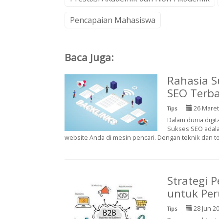
Pencapaian Mahasiswa
Baca Juga:
Rahasia S
SEO Terba
26 Maret
Tips
Dalam dunia digi
Sukses SEO adala
website Anda di mesin pencari. Dengan teknik dan too
Strategi 
untuk Pe
28 Jun 2
Tips