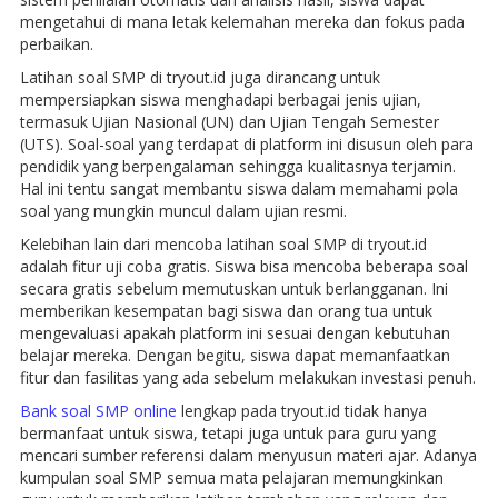
mengetahui di mana letak kelemahan mereka dan fokus pada
perbaikan.
Latihan soal SMP di tryout.id juga dirancang untuk
mempersiapkan siswa menghadapi berbagai jenis ujian,
termasuk Ujian Nasional (UN) dan Ujian Tengah Semester
(UTS). Soal-soal yang terdapat di platform ini disusun oleh para
pendidik yang berpengalaman sehingga kualitasnya terjamin.
Hal ini tentu sangat membantu siswa dalam memahami pola
soal yang mungkin muncul dalam ujian resmi.
Kelebihan lain dari mencoba latihan soal SMP di tryout.id
adalah fitur uji coba gratis. Siswa bisa mencoba beberapa soal
secara gratis sebelum memutuskan untuk berlangganan. Ini
memberikan kesempatan bagi siswa dan orang tua untuk
mengevaluasi apakah platform ini sesuai dengan kebutuhan
belajar mereka. Dengan begitu, siswa dapat memanfaatkan
fitur dan fasilitas yang ada sebelum melakukan investasi penuh.
Bank soal SMP online
lengkap pada tryout.id tidak hanya
bermanfaat untuk siswa, tetapi juga untuk para guru yang
mencari sumber referensi dalam menyusun materi ajar. Adanya
kumpulan soal SMP semua mata pelajaran memungkinkan