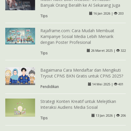
Banyak Orang Beralih ke AI Sekarang Juga
16 Jan 2026 |
203
Tips
Rajaframe.com: Cara Mudah Membuat
Kampanye Sosial Media Lebih Menarik
dengan Poster Profesional
26 Maret 2025 |
322
Tips
Bagaimana Cara Mendaftar dan Mengikuti
Tryout CPNS BKN Gratis untuk CPNS 2025?
14 Mei 2025 |
401
Pendidikan
Strategi Konten Kreatif untuk Melejitkan
Interaksi Audiens Media Sosial
13 Jan 2026 |
206
Tips