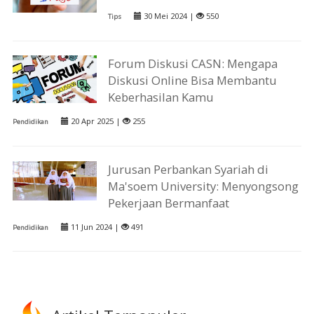
30 Mei 2024 |
550
Tips
Forum Diskusi CASN: Mengapa
Diskusi Online Bisa Membantu
Keberhasilan Kamu
20 Apr 2025 |
255
Pendidikan
Jurusan Perbankan Syariah di
Ma'soem University: Menyongsong
Pekerjaan Bermanfaat
11 Jun 2024 |
491
Pendidikan