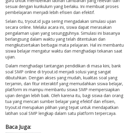
guru untuk memberikan latihan tambahan yang relevan dan
sesuai dengan kurikulum yang berlaku. Ini membuat proses
pembelajaran menjadi lebih efisien dan efektif.
Selain itu, tryout.id juga sering mengadakan simulasi ujian
secara online. Melalui acara ini, siswa dapat merasakan
pengalaman ujian yang sesungguhnya. Simulasi ini biasanya
berlangsung dalam waktu yang telah ditentukan dan
mengikutsertakan berbagai mata pelajaran. Hal ini membantu
siswa belajar mengatur waktu dan menghadapi tekanan saat
ujian.
Dalam menghadapi tantangan pendidikan di masa kini, bank
soal SMP online di tryout.id menjadi solusi yang sangat
dibutuhkan. Dengan akses yang mudah, kualitas soal yang
terjamin, dan fitur interaktif yang memudahkan siswa belajar,
platform ini mampu membantu siswa SMP mempersiapkan
ujian dengan lebih baik. Oleh karena itu, bagi siswa dan orang
tua yang mencari sumber belajar yang efektif dan efisien,
tryout.id merupakan pilihan yang tepat untuk mendapatkan
latihan soal SMP lengkap dalam satu platform terpercaya.
Baca Juga: