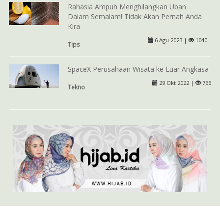
Rahasia Ampuh Menghilangkan Uban
Dalam Semalam! Tidak Akan Pernah Anda
Kira
6 Agu 2023 |
1040
Tips
SpaceX Perusahaan Wisata ke Luar Angkasa
29 Okt 2022 |
766
Tekno