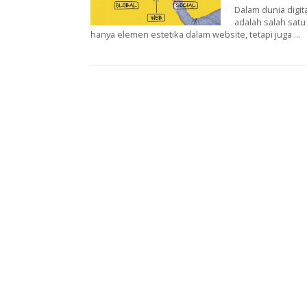
Dalam dunia digit
adalah salah satu
hanya elemen estetika dalam website, tetapi juga ...