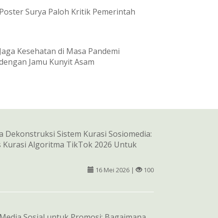
Poster Surya Paloh Kritik Pemerintah
Jaga Kesehatan di Masa Pandemi
dengan Jamu Kunyit Asam
 Dekonstruksi Sistem Kurasi Sosiomedia:
s Kurasi Algoritma TikTok 2026 Untuk
16 Mei 2026 |
100
 Media Sosial untuk Promosi: Bagaimana