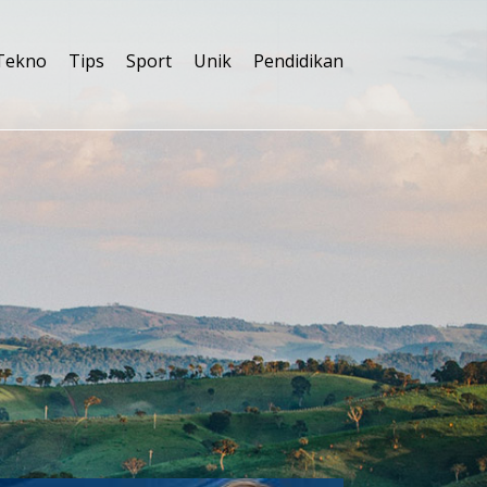
Tekno
Tips
Sport
Unik
Pendidikan