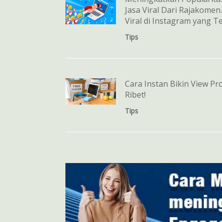
Jasa Viral Dari Rajakome
Viral di Instagram yang T
Tips
Cara Instan Bikin View P
Ribet!
Tips