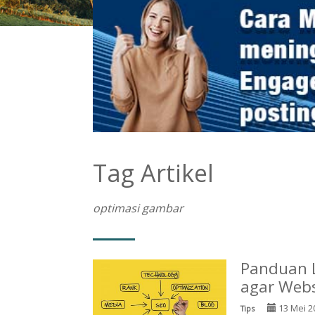
Tag Artikel
optimasi gambar
Panduan 
agar Webs
13 Mei 2
Tips