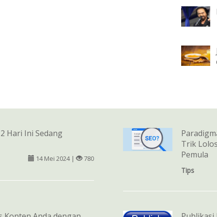
 Hari Ini Sedang
Paradigma
Trik Lolo
Pemula
14 Mei 2024 |
780
Tips
s Konten Anda dengan
Publikasi