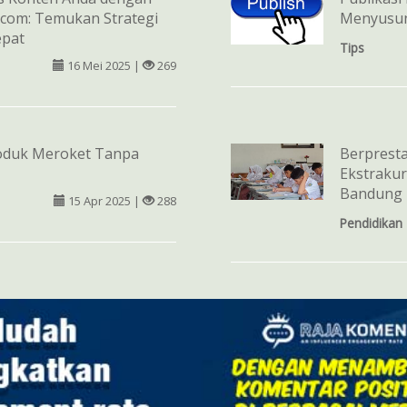
n.com: Temukan Strategi
Menyusun
epat
Tips
16 Mei 2025 |
269
roduk Meroket Tanpa
Berpresta
Ekstrakur
Bandung
15 Apr 2025 |
288
Pendidikan