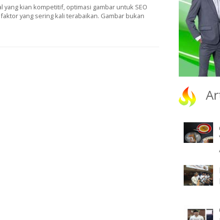
al yang kian kompetitif, optimasi gambar untuk SEO
 faktor yang sering kali terabaikan. Gambar bukan
Ar