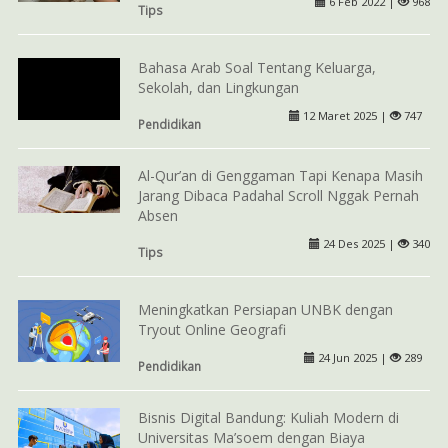
6 Feb 2022 |
968
Tips
Bahasa Arab Soal Tentang Keluarga,
Sekolah, dan Lingkungan
12 Maret 2025 |
747
Pendidikan
Al-Qur’an di Genggaman Tapi Kenapa Masih
Jarang Dibaca Padahal Scroll Nggak Pernah
Absen
24 Des 2025 |
340
Tips
Meningkatkan Persiapan UNBK dengan
Tryout Online Geografi
24 Jun 2025 |
289
Pendidikan
Bisnis Digital Bandung: Kuliah Modern di
Universitas Ma’soem dengan Biaya