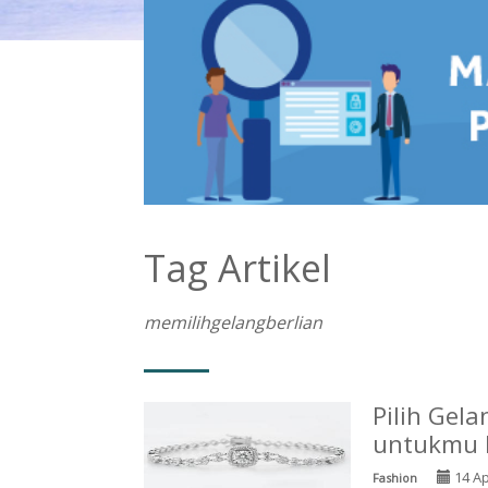
Tag Artikel
memilihgelangberlian
Pilih Gel
untukmu D
14 Ap
Fashion