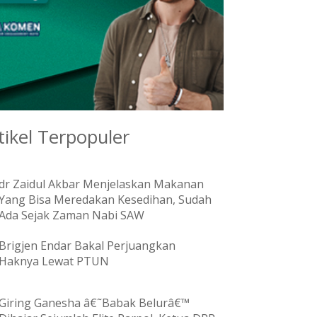
tikel Terpopuler
dr Zaidul Akbar Menjelaskan Makanan
Yang Bisa Meredakan Kesedihan, Sudah
Ada Sejak Zaman Nabi SAW
Brigjen Endar Bakal Perjuangkan
Haknya Lewat PTUN
Giring Ganesha â€˜Babak Belurâ€™