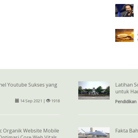
nel Youtube Sukses yang
Latihan 
untuk Had
14 Sep 2021 |
1918
Pendidikan
c Organik Website Mobile
Fakta Ba
ptimasi Core Web Vitals