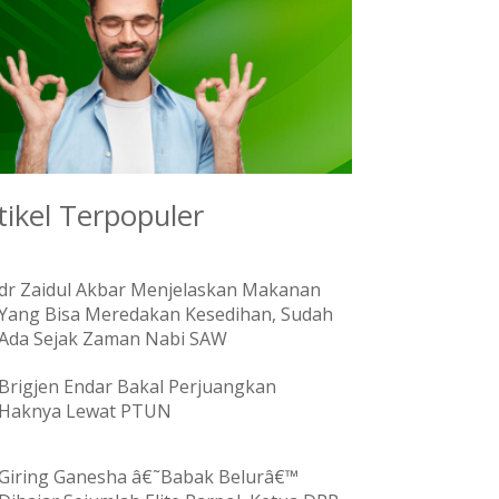
tikel Terpopuler
dr Zaidul Akbar Menjelaskan Makanan
Yang Bisa Meredakan Kesedihan, Sudah
Ada Sejak Zaman Nabi SAW
Brigjen Endar Bakal Perjuangkan
Haknya Lewat PTUN
Giring Ganesha â€˜Babak Belurâ€™