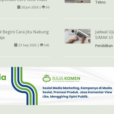
Tekno
26 Jun 2026 |
56
 Begini Cara Jitu Nabung
Jadwal Uj
aja
SIMAK UI
23 Sep 2025 |
545
Pendidikan