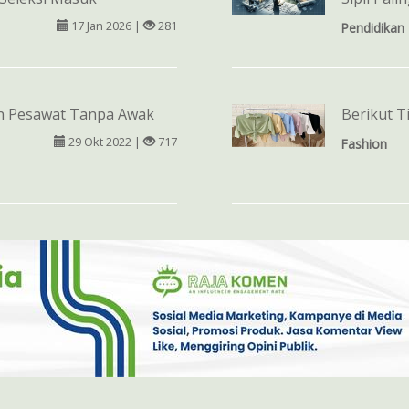
17 Jan 2026 |
281
Pendidikan
n Pesawat Tanpa Awak
Berikut T
29 Okt 2022 |
717
Fashion