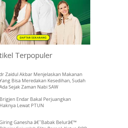
tikel Terpopuler
dr Zaidul Akbar Menjelaskan Makanan
Yang Bisa Meredakan Kesedihan, Sudah
Ada Sejak Zaman Nabi SAW
Brigjen Endar Bakal Perjuangkan
Haknya Lewat PTUN
Giring Ganesha â€˜Babak Belurâ€™