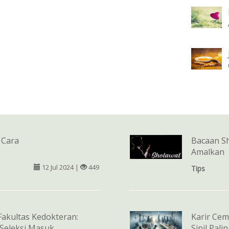
 Cara
Bacaan Sh
Amalkan
12 Jul 2024 |
449
Tips
Fakultas Kedokteran:
Karir Cem
Seleksi Masuk
Sipil Pali