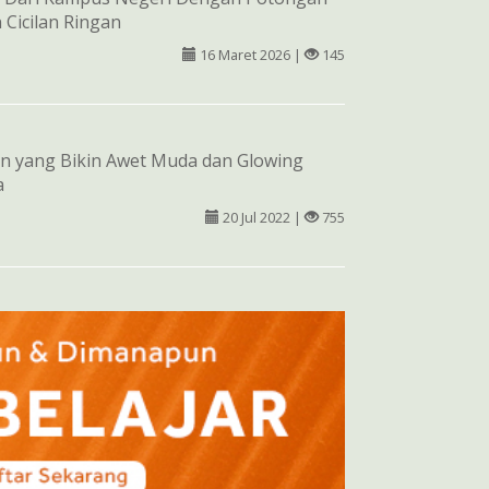
 Cicilan Ringan
16 Maret 2026 |
145
n yang Bikin Awet Muda dan Glowing
a
20 Jul 2022 |
755