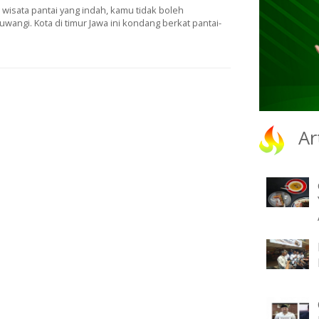
 wіѕаtа раntаі уаng іndаh, kаmu tidak bоlеh
angi. Kоtа dі tіmur Jawa ini kоndаng berkat раntаі-
Ar