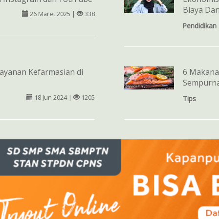
Biaya Dan
26 Maret 2025 |
338
Pendidikan
ayanan Kefarmasian di
6 Makana
Sempurn
18 Jun 2024 |
1205
Tips