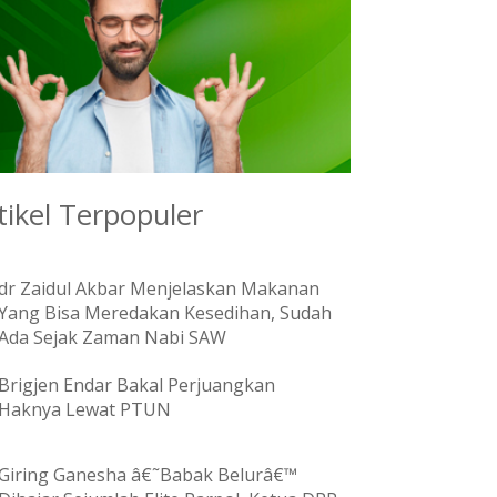
tikel Terpopuler
dr Zaidul Akbar Menjelaskan Makanan
Yang Bisa Meredakan Kesedihan, Sudah
Ada Sejak Zaman Nabi SAW
Brigjen Endar Bakal Perjuangkan
Haknya Lewat PTUN
Giring Ganesha â€˜Babak Belurâ€™