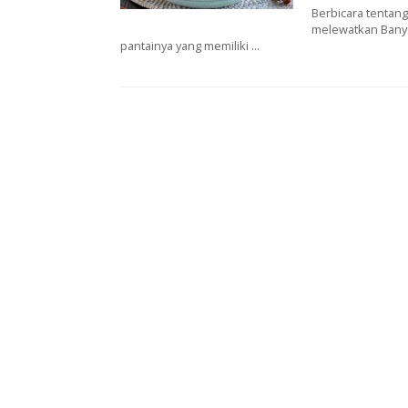
Berbicara tеntаng
melewatkan Banyuw
раntаіnуа уаng memiliki ...