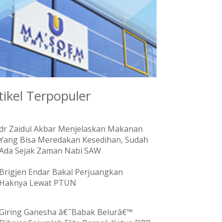
tikel Terpopuler
dr Zaidul Akbar Menjelaskan Makanan
Yang Bisa Meredakan Kesedihan, Sudah
Ada Sejak Zaman Nabi SAW
Brigjen Endar Bakal Perjuangkan
Haknya Lewat PTUN
Giring Ganesha â€˜Babak Belurâ€™