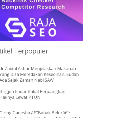
tikel Terpopuler
dr Zaidul Akbar Menjelaskan Makanan
Yang Bisa Meredakan Kesedihan, Sudah
Ada Sejak Zaman Nabi SAW
Brigjen Endar Bakal Perjuangkan
Haknya Lewat PTUN
Giring Ganesha â€˜Babak Belurâ€™