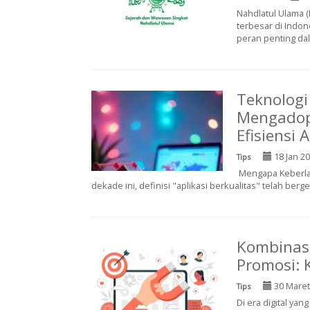
Nahdlatul Ulama (
terbesar di Indon
peran penting dala
Teknolog
Mengadop
Efisiensi 
18 Jan 2
Tips
Mengapa Keberlan
dekade ini, definisi "aplikasi berkualitas" telah ber
Kombinasi
Promosi: 
30 Maret
Tips
Di era digital ya