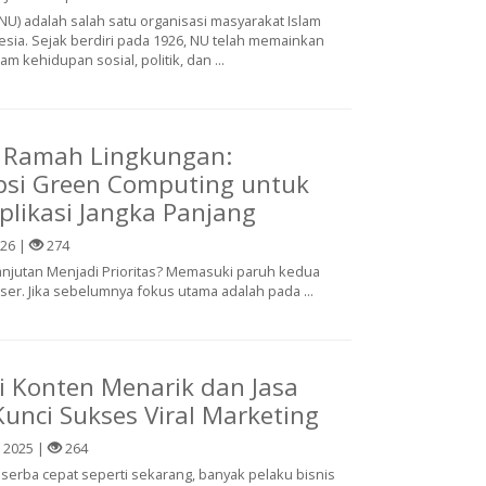
NU) adalah salah satu organisasi masyarakat Islam
esia. Sejak berdiri pada 1926, NU telah memainkan
m kehidupan sosial, politik, dan ...
i Ramah Lingkungan:
si Green Computing untuk
Aplikasi Jangka Panjang
026 |
274
jutan Menjadi Prioritas? Memasuki paruh kedua
geser. Jika sebelumnya fokus utama adalah pada ...
 Konten Menarik dan Jasa
Kunci Sukses Viral Marketing
 2025 |
264
ng serba cepat seperti sekarang, banyak pelaku bisnis