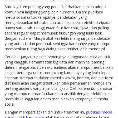
Satu lagi tren penting yang perlu diperhatikan adalah adopsi
komunikasi langsung yang lebih humanis. Dalam publikasi
media sosial untuk kampanye, pendekatan yang
mengedepankan interaksi dua arah akan lebih efektif daripada
hanya satu arah. Penggunaan fitur live chat, Q&A, dan polling
secara regular dapat memupuk hubungan yang lebih baik
dengan audiens. Masyarakat kini lebih menghargai pendekatan
yang autentik dan personal, sehingga kampanye yang mampu
memberikan ruang bagi dialog akan terlihat lebih menonjol.
Terakhir, jangan lupakan pentingnya penggunaan data analitik
yang canggih. Pemanfaatan big data dan machine learning
dalam menganalisis perilaku audiens akan mampu memberikan
insight berharga untuk merancang kampanye yang lebih tepat
sasaran. Ketepatan dalam memilih waktu, konten, dan platform
distribusi akan sangat ditentukan oleh pemahaman mendalam
tentang audiens yang ingin dijangkau. Oleh karena itu, pemasar
yang mampu memanfaatkan data analitik dengan efektif akan
memiliki keunggulan dalam menjalankan kampanye di media
sosial.
Dengan mempersiapkan diri untuk tren-tren ini,
publikasi media
sosial untuk kampanye
tidak hanya akan tetap relevan, tetapi