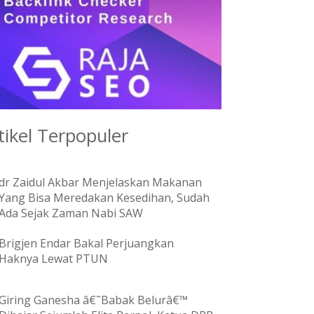
tikel Terpopuler
dr Zaidul Akbar Menjelaskan Makanan
Yang Bisa Meredakan Kesedihan, Sudah
Ada Sejak Zaman Nabi SAW
Brigjen Endar Bakal Perjuangkan
Haknya Lewat PTUN
Giring Ganesha â€˜Babak Belurâ€™