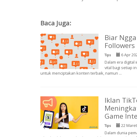
Baca Juga:
Biar Nggak
Followers 
6 Apr 20
Tips
Dalam era digital
vital bagi setiap
untuk menciptakan konten terbaik, namun ...
Iklan Tik
Meningka
Game Inte
22 Maret
Tips
Dalam dunia pemas