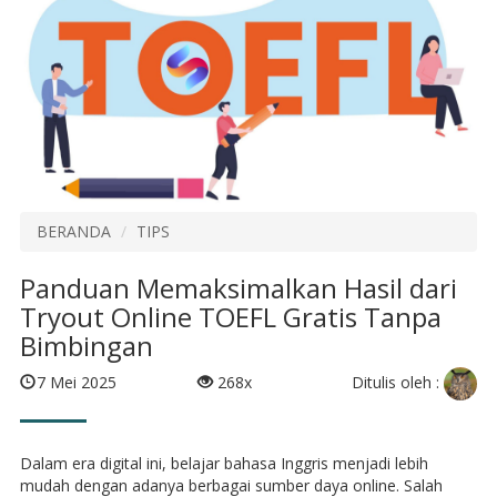
BERANDA
TIPS
Panduan Memaksimalkan Hasil dari
Tryout Online TOEFL Gratis Tanpa
Bimbingan
Ditulis oleh :
7 Mei 2025
268x
Dalam era digital ini, belajar bahasa Inggris menjadi lebih
mudah dengan adanya berbagai sumber daya online. Salah