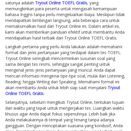
satunya adalah
Tryout Online TOEFL Gratis
, yang
memungkinkan para peserta untuk mengasah kemampuan
bahasa Inggris tanpa perlu mengeluarkan biaya. Meskipun tidak
mendapatkan bimbingan langsung, ada beberapa cara untuk
memaksimalkan hasil dari Tryout Online ini. Dalam artikel ini,
kami akan memberikan panduan efektif untuk membantu Anda
mendapatkan hasil terbaik dari Tryout Online TOEFL Gratis.
Langkah pertama yang perlu Anda lakukan adalah memahami
format dan jenis pertanyaan yang terdapat dalam tes TOEFL.
Tryout Online seringkali mencerminkan susunan soal yang
sama dengan tes resmi, sehingga sangat penting untuk
mengenal jenis-jenis pertanyaan yang muncul. Anda dapat
mencari informasi mengenai tipe-tipe soal, mulai dari Listening,
Reading, hingga Writing dan Speaking. Memahami format ini
akan membantu Anda untuk lebih siap saat menjalani
Tryout
Online TOEFL Gratis
.
Selanjutnya, sebelum mengikuti Tryout Online, tentukan tujuan
dan waktu yang tepat untuk mengerjakan tes. Luangkan waktu
khusus agar Anda dapat fokus sepenuhnya. Lebih baik jika
Anda melakukannya di tempat yang tenang tanpa adanya
gangguan. Dengan menciptakan suasana yang kondusif, Anda