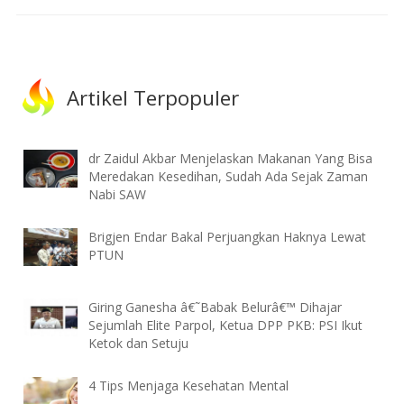
Artikel Terpopuler
dr Zaidul Akbar Menjelaskan Makanan Yang Bisa
Meredakan Kesedihan, Sudah Ada Sejak Zaman
Nabi SAW
Brigjen Endar Bakal Perjuangkan Haknya Lewat
PTUN
Giring Ganesha â€˜Babak Belurâ€™ Dihajar
Sejumlah Elite Parpol, Ketua DPP PKB: PSI Ikut
Ketok dan Setuju
4 Tips Menjaga Kesehatan Mental