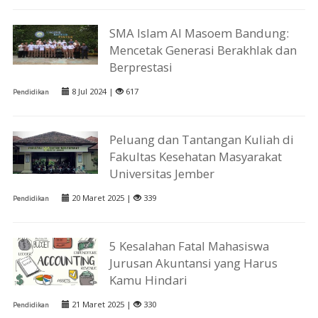
SMA Islam Al Masoem Bandung:
Mencetak Generasi Berakhlak dan
Berprestasi
8 Jul 2024 |
617
Pendidikan
Peluang dan Tantangan Kuliah di
Fakultas Kesehatan Masyarakat
Universitas Jember
20 Maret 2025 |
339
Pendidikan
5 Kesalahan Fatal Mahasiswa
Jurusan Akuntansi yang Harus
Kamu Hindari
21 Maret 2025 |
330
Pendidikan