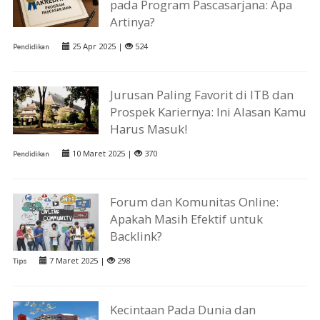
pada Program Pascasarjana: Apa
Artinya?
25 Apr 2025 |
524
Pendidikan
Jurusan Paling Favorit di ITB dan
Prospek Kariernya: Ini Alasan Kamu
Harus Masuk!
10 Maret 2025 |
370
Pendidikan
Forum dan Komunitas Online:
Apakah Masih Efektif untuk
Backlink?
7 Maret 2025 |
298
Tips
Kecintaan Pada Dunia dan