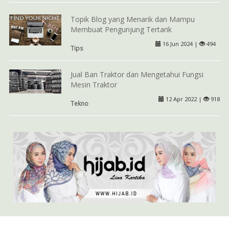
Topik Blog yang Menarik dan Mampu
Membuat Pengunjung Tertarik
16 Jun 2024 |
494
Tips
Jual Ban Traktor dan Mengetahui Fungsi
Mesin Traktor
12 Apr 2022 |
918
Tekno