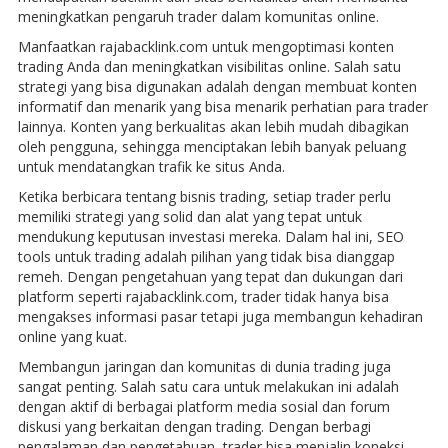
meningkatkan pengaruh trader dalam komunitas online.
Manfaatkan rajabacklink.com untuk mengoptimasi konten
trading Anda dan meningkatkan visibilitas online. Salah satu
strategi yang bisa digunakan adalah dengan membuat konten
informatif dan menarik yang bisa menarik perhatian para trader
lainnya. Konten yang berkualitas akan lebih mudah dibagikan
oleh pengguna, sehingga menciptakan lebih banyak peluang
untuk mendatangkan trafik ke situs Anda.
Ketika berbicara tentang bisnis trading, setiap trader perlu
memiliki strategi yang solid dan alat yang tepat untuk
mendukung keputusan investasi mereka. Dalam hal ini, SEO
tools untuk trading adalah pilihan yang tidak bisa dianggap
remeh. Dengan pengetahuan yang tepat dan dukungan dari
platform seperti rajabacklink.com, trader tidak hanya bisa
mengakses informasi pasar tetapi juga membangun kehadiran
online yang kuat.
Membangun jaringan dan komunitas di dunia trading juga
sangat penting. Salah satu cara untuk melakukan ini adalah
dengan aktif di berbagai platform media sosial dan forum
diskusi yang berkaitan dengan trading. Dengan berbagi
pengalaman dan pengetahuan, trader bisa menjalin koneksi