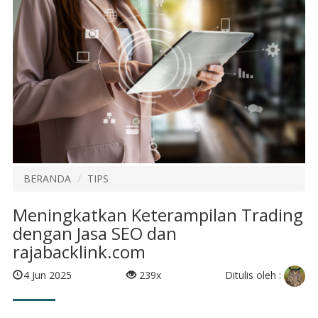
BERANDA
TIPS
Meningkatkan Keterampilan Trading
dengan Jasa SEO dan
rajabacklink.com
Ditulis oleh :
4 Jun 2025
239x