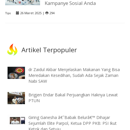
Kampanye Sosial Anda
26 Maret 2025 |
294
Tips
Artikel Terpopuler
dr Zaidul Akbar Menjelaskan Makanan Yang Bisa
Meredakan Kesedihan, Sudah Ada Sejak Zaman
Nabi SAW
Brigjen Endar Bakal Perjuangkan Haknya Lewat
PTUN
Giring Ganesha â€˜Babak Belurâ€™ Dihajar
Sejumlah Elite Parpol, Ketua DPP PKB: PSI Ikut
Ketok dan Setuju