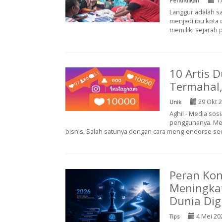
Pendidikan
Langgur adalah sa
menjadi ibu kota 
memiliki sejarah p
10 Artis 
Termahal,
29 Okt 
Unik
Aghil - Media sos
penggunanya. Med
bisnis. Salah satunya dengan cara meng-endorse seo
Peran Kon
Meningkat
Dunia Dig
4 Mei 20
Tips