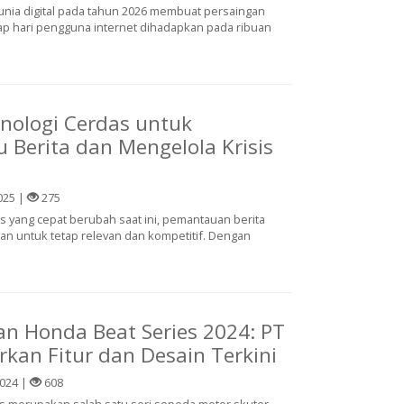
ia digital pada tahun 2026 membuat persaingan
ap hari pengguna internet dihadapkan pada ribuan
knologi Cerdas untuk
Berita dan Mengelola Krisis
025 |
275
s yang cepat berubah saat ini, pemantauan berita
aan untuk tetap relevan dan kompetitif. Dengan
n Honda Beat Series 2024: PT
kan Fitur dan Desain Terkini
2024 |
608
s merupakan salah satu seri sepeda motor skuter