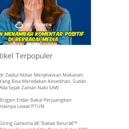
tikel Terpopuler
dr Zaidul Akbar Menjelaskan Makanan
Yang Bisa Meredakan Kesedihan, Sudah
Ada Sejak Zaman Nabi SAW
Brigjen Endar Bakal Perjuangkan
Haknya Lewat PTUN
Giring Ganesha â€˜Babak Belurâ€™