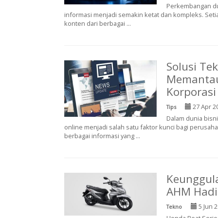
Perkembangan dun
informasi menjadi semakin ketat dan kompleks. Seti
konten dari berbagai ...
Solusi Te
Memantau 
Korporasi
27 Apr 2
Tips
Dalam dunia bisni
online menjadi salah satu faktor kunci bagi perusah
berbagai informasi yang ...
Keunggula
AHM Hadir
5 Jun 
Tekno
Honda Beat Serie