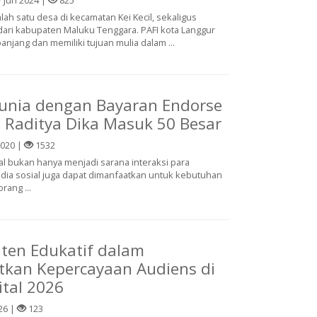
lah satu desa di kecamatan Kei Kecil, sekaligus
dari kabupaten Maluku Tenggara. PAFI kota Langgur
anjang dan memiliki tujuan mulia dalam ...
Dunia dengan Bayaran Endorse
 Raditya Dika Masuk 50 Besar
2020 |
1532
ial bukan hanya menjadi sarana interaksi para
ia sosial juga dapat dimanfaatkan untuk kebutuhan
rang ...
ten Edukatif dalam
kan Kepercayaan Audiens di
ital 2026
26 |
123