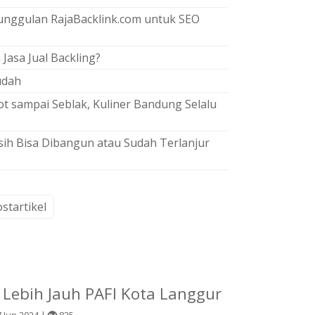
eunggulan RajaBacklink.com untuk SEO
Jasa Jual Backling?
udah
ot sampai Seblak, Kuliner Bandung Selalu
sih Bisa Dibangun atau Sudah Terlanjur
startikel
Lebih Jauh PAFI Kota Langgur
 Jun 2024 |
825