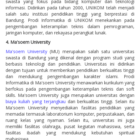
swasta yang fokus pada bidang komputer dan teknologi
informasi. Didirikan pada tahun 2000, UNIKOM telah menjadi
salah satu institusi pendidikan tinggi yang berprestasi di
Bandung. Prodi Informatika di UNIKOM menekankan pada
pengembangan keterampilan teknis dalam pemrograman,
jaringan komputer, dan rekayasa perangkat lunak.
4. Ma'soem University
Ma'soem University
(MU) merupakan salah satu universitas
swasta di Bandung yang dikenal dengan program studi yang
berbasis teknologi dan pendidikan. Universitas ini didirikan
dengan tujuan untuk memberikan pendidikan berkualitas tinggi
dan mendukung pengembangan karakter islami. Prodi
Informatika di Ma'soem University menawarkan kurikulum yang
berfokus pada pengembangan keterampilan teknis dan soft
skills. Ma'soem University juga merupakan universitas dengan
biaya kuliah yang terjangkau
dan berkualitas tinggi. Selain itu
Ma'soem University menyediakan fasilitas pendidikan yang
memadai termasuk laboratorium komputer, perpustakaan, dan
ruang kelas yang nyaman. Selain itu, universitas ini juga
memiliki fasilitas olahraga, pusat kegiatan mahasiswa, serta
fasilitas ibadah yang mendukung kebutuhan spiritual
mahasiswa.