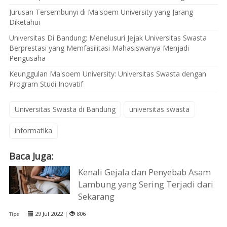
Jurusan Tersembunyi di Ma'soem University yang Jarang
Diketahui
Universitas Di Bandung: Menelusuri Jejak Universitas Swasta
Berprestasi yang Memfasilitasi Mahasiswanya Menjadi
Pengusaha
Keunggulan Ma'soem University: Universitas Swasta dengan
Program Studi Inovatif
Universitas Swasta di Bandung
universitas swasta
informatika
Baca Juga:
Kenali Gejala dan Penyebab Asam
Lambung yang Sering Terjadi dari
Sekarang
29 Jul 2022 |
806
Tips