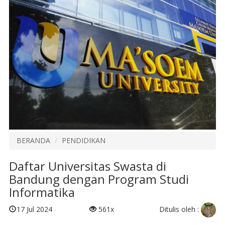
BERANDA
PENDIDIKAN
Daftar Universitas Swasta di
Bandung dengan Program Studi
Informatika
Ditulis oleh :
17 Jul 2024
561x