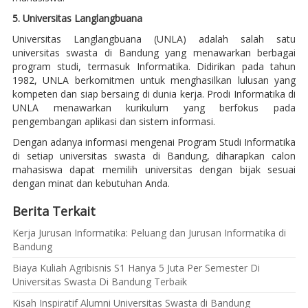
5. Universitas Langlangbuana
Universitas Langlangbuana (UNLA) adalah salah satu
universitas swasta di Bandung yang menawarkan berbagai
program studi, termasuk Informatika. Didirikan pada tahun
1982, UNLA berkomitmen untuk menghasilkan lulusan yang
kompeten dan siap bersaing di dunia kerja. Prodi Informatika di
UNLA menawarkan kurikulum yang berfokus pada
pengembangan aplikasi dan sistem informasi.
Dengan adanya informasi mengenai Program Studi Informatika
di setiap universitas swasta di Bandung, diharapkan calon
mahasiswa dapat memilih universitas dengan bijak sesuai
dengan minat dan kebutuhan Anda.
Berita Terkait
Kerja Jurusan Informatika: Peluang dan Jurusan Informatika di
Bandung
Biaya Kuliah Agribisnis S1 Hanya 5 Juta Per Semester Di
Universitas Swasta Di Bandung Terbaik
Kisah Inspiratif Alumni Universitas Swasta di Bandung