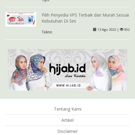
Pilih Penyedia VPS Terbaik dan Murah Sesuai
Kebutuhan Di Sini
13 Agu 2022 |
852
Tekno
Tentang Kami
Artikel
Disclaimer