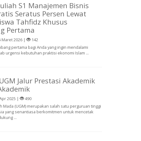
liah S1 Manajemen Bisnis
ratis Seratus Persen Lewat
siswa Tahfidz Khusus
g Pertama
 Maret 2026 |
142
bang pertama bagi Anda yang ingin mendalami
 urgensi kebutuhan praktisi ekonomi Islam ...
UGM Jalur Prestasi Akademik
Akademik
Apr 2025 |
490
ah Mada (UGM) merupakan salah satu perguruan tinggi
esia yang senantiasa berkomitmen untuk mencetak
ukung ...