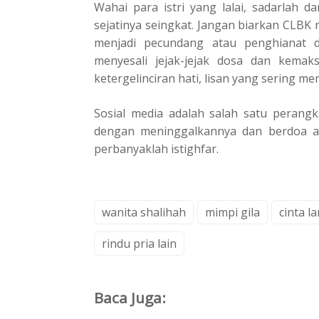
Wahai para istri yang lalai, sadarlah d
sejatinya seingkat. Jangan biarkan CLB
menjadi pecundang atau penghianat di
menyesali jejak-jejak dosa dan kemaks
ketergelinciran hati, lisan yang sering
Sosial media adalah salah satu perangk
dengan meninggalkannya dan berdoa ag
perbanyaklah istighfar.
wanita shalihah
mimpi gila
cinta l
rindu pria lain
Baca Juga: