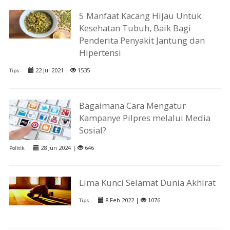
5 Manfaat Kacang Hijau Untuk
Kesehatan Tubuh, Baik Bagi
Penderita Penyakit Jantung dan
Hipertensi
22 Jul 2021 |
1535
Tips
Bagaimana Cara Mengatur
Kampanye Pilpres melalui Media
Sosial?
28 Jun 2024 |
646
Politik
Lima Kunci Selamat Dunia Akhirat
8 Feb 2022 |
1076
Tips