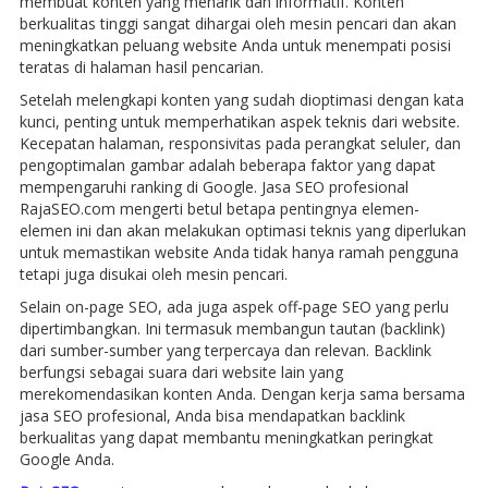
membuat konten yang menarik dan informatif. Konten
berkualitas tinggi sangat dihargai oleh mesin pencari dan akan
meningkatkan peluang website Anda untuk menempati posisi
teratas di halaman hasil pencarian.
Setelah melengkapi konten yang sudah dioptimasi dengan kata
kunci, penting untuk memperhatikan aspek teknis dari website.
Kecepatan halaman, responsivitas pada perangkat seluler, dan
pengoptimalan gambar adalah beberapa faktor yang dapat
mempengaruhi ranking di Google. Jasa SEO profesional
RajaSEO.com mengerti betul betapa pentingnya elemen-
elemen ini dan akan melakukan optimasi teknis yang diperlukan
untuk memastikan website Anda tidak hanya ramah pengguna
tetapi juga disukai oleh mesin pencari.
Selain on-page SEO, ada juga aspek off-page SEO yang perlu
dipertimbangkan. Ini termasuk membangun tautan (backlink)
dari sumber-sumber yang terpercaya dan relevan. Backlink
berfungsi sebagai suara dari website lain yang
merekomendasikan konten Anda. Dengan kerja sama bersama
jasa SEO profesional, Anda bisa mendapatkan backlink
berkualitas yang dapat membantu meningkatkan peringkat
Google Anda.