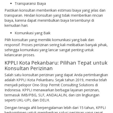
Transparansi Biaya
Pastikan konsultan memberikan estimasi biaya yang jelas dan
transparan. Hindari konsultan yang tidak memberikan rincian
biaya, karena dapat menimbulkan biaya tersembunyi di
kemudian hari.
Komunikasi yang Baik
Pilih konsultan yang memiliki komunikasi yang baik dan
responsif. Proses perizinan sering kali melibatkan banyak pihak,
sehingga komunikasi yang lancar sangat penting untuk
kelancaran proses.
KPPLI Kota Pekanbaru: Pilihan Tepat untuk
Konsultan Perizinan
Salah satu konsultan perizinan yang dapat Anda pertimbangkan
adalah KPPLI Kota Pekanbaru. Sejak tahun 2019, mereka telah
menjadi pelopor One-Stop Permit Consulting Solutions di
Indonesia. KPPLI menawarkan berbagai layanan perizinan,
termasuk IMB/PBG, SLF, ANDALALIN, dan izin lingkungan
seperti UKL-UPL dan DELH.
Dengan tenaga ahli berpengalaman lebih dari 15 tahun, KPPLI
berkomitmen untuk memberikan solusi perizinan yang cepat,