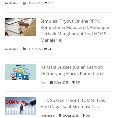
8 Okt 2025 |
190
Pendidikan
Simulasi Tryout Online PPPK
Kompetensi Manajerial: Persiapan
Terbaik Menghadapi Soal HOTS
Manajerial
6 Jun 2025 |
241
Pendidikan
Rahasia Sukses Jualan Fashion
Online yang Harus Kamu Coba!
8 Apr 2025 |
281
Tips
Trik Sukses Tryout BUMN: Tips
Anti Gagal saat Simulasi Tes
29 Apr 2025 |
299
Pendidikan