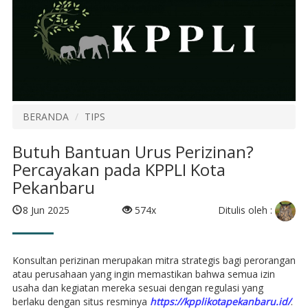
BERANDA
TIPS
Butuh Bantuan Urus Perizinan?
Percayakan pada KPPLI Kota
Pekanbaru
Ditulis oleh :
8 Jun 2025
574x
Konsultan perizinan merupakan mitra strategis bagi perorangan
atau perusahaan yang ingin memastikan bahwa semua izin
usaha dan kegiatan mereka sesuai dengan regulasi yang
berlaku dengan situs resminya
https://kpplikotapekanbaru.id/
.