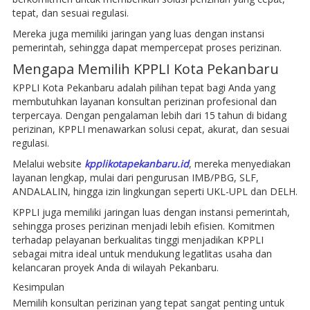
tepat, dan sesuai regulasi.
Mereka juga memiliki jaringan yang luas dengan instansi
pemerintah, sehingga dapat mempercepat proses perizinan.
Mengapa Memilih KPPLI Kota Pekanbaru
KPPLI Kota Pekanbaru adalah pilihan tepat bagi Anda yang
membutuhkan layanan konsultan perizinan profesional dan
terpercaya. Dengan pengalaman lebih dari 15 tahun di bidang
perizinan, KPPLI menawarkan solusi cepat, akurat, dan sesuai
regulasi.
Melalui website
kpplikotapekanbaru.id
, mereka menyediakan
layanan lengkap, mulai dari pengurusan IMB/PBG, SLF,
ANDALALIN, hingga izin lingkungan seperti UKL-UPL dan DELH.
KPPLI juga memiliki jaringan luas dengan instansi pemerintah,
sehingga proses perizinan menjadi lebih efisien. Komitmen
terhadap pelayanan berkualitas tinggi menjadikan KPPLI
sebagai mitra ideal untuk mendukung legatlitas usaha dan
kelancaran proyek Anda di wilayah Pekanbaru.
Kesimpulan
Memilih konsultan perizinan yang tepat sangat penting untuk