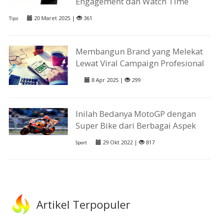
Engagement dan Watch Time
20 Maret 2025 |
361
Tips
Membangun Brand yang Melekat
Lewat Viral Campaign Profesional
8 Apr 2025 |
299
Inilah Bedanya MotoGP dengan
Super Bike dari Berbagai Aspek
29 Okt 2022 |
817
Sport
Artikel Terpopuler