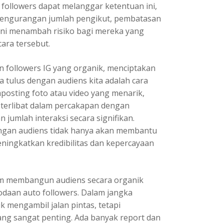
followers dapat melanggar ketentuan ini,
 pengurangan jumlah pengikut, pembatasan
ini menambah risiko bagi mereka yang
ara tersebut.
 followers IG yang organik, menciptakan
a tulus dengan audiens kita adalah cara
mposting foto atau video yang menarik,
terlibat dalam percakapan dengan
jumlah interaksi secara signifikan.
gan audiens tidak hanya akan membantu
eningkatkan kredibilitas dan kepercayaan
m membangun audiens secara organik
daan auto followers. Dalam jangka
mengambil jalan pintas, tetapi
g sangat penting. Ada banyak report dan