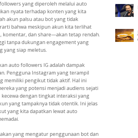
followers yang diperoleh melalui auto
rikan nyata terhadap konten yang kita
ah akun palsu atau bot yang tidak
erarti bahwa meskipun akun kita terlihat
ke, komentar, dan share—akan tetap rendah.
inggi tanpa dukungan engagement yang
g yang siap meletus.
kan auto followers IG adalah dampak
an. Pengguna Instagram yang terampil
emiliki pengikut tidak aktif. Hal ini
reka yang potensi menjadi audiens sejati
 kecewa dengan tingkat interaksi yang
un yang tampaknya tidak otentik. Ini jelas
ut yang kita dapatkan lewat auto
memadai.
ebijakan yang mengatur penggunaan bot dan