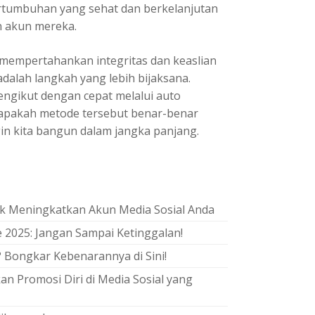
rtumbuhan yang sehat dan berkelanjutan
 akun mereka.
 mempertahankan integritas dan keaslian
dalah langkah yang lebih bijaksana.
gikut dengan cepat melalui auto
 apakah metode tersebut benar-benar
gin kita bangun dalam jangka panjang.
tuk Meningkatkan Akun Media Sosial Anda
 2025: Jangan Sampai Ketinggalan!
? Bongkar Kebenarannya di Sini!
 Promosi Diri di Media Sosial yang