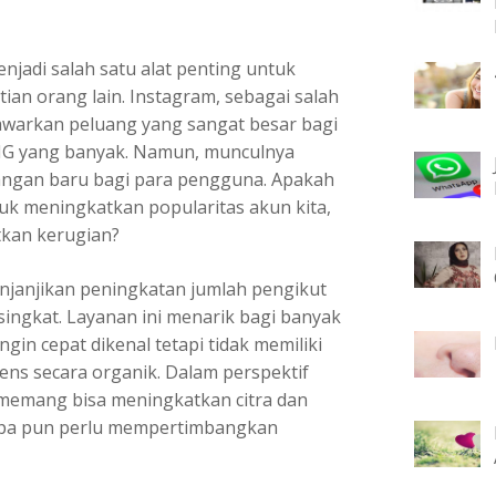
 menjadi salah satu alat penting untuk
n orang lain. Instagram, sebagai salah
nawarkan peluang yang sangat besar bagi
IG yang banyak. Namun, munculnya
gan baru bagi para pengguna. Apakah
tuk meningkatkan popularitas akun kita,
tkan kerugian?
njanjikan peningkatan jumlah pengikut
singkat. Layanan ini menarik bagi banyak
in cepat dikenal tetapi tidak memiliki
ns secara organik. Dalam perspektif
k memang bisa meningkatkan citra dan
iapa pun perlu mempertimbangkan