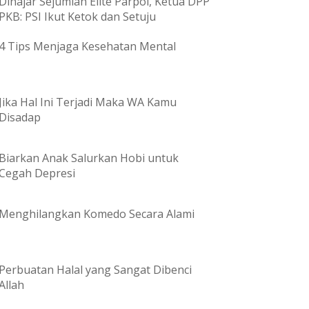
Dihajar Sejumlah Elite Parpol, Ketua DPP
PKB: PSI Ikut Ketok dan Setuju
4 Tips Menjaga Kesehatan Mental
Jika Hal Ini Terjadi Maka WA Kamu
Disadap
Biarkan Anak Salurkan Hobi untuk
Cegah Depresi
Menghilangkan Komedo Secara Alami
Perbuatan Halal yang Sangat Dibenci
Allah