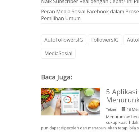
Naik Subscriber Real dengan Cepat? Ini Pi
Peran Media Sosial Facebook dalam Pros
Pemilihan Umum
AutoFollowersIG
FollowersIG
Auto
MediaSosial
Baca Juga:
5 Aplikas
Menurunk
18 Mei
Tekno
Menurunkan berat
cukup kuat. Tidak
pun dapat diperoleh dari manapun. Akan tetapi bila sa